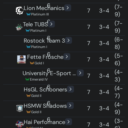
6
15
(7-
Lion Mechanics
7
3-4
9)
Platinum III
6
15
(7-
Tele TUBS
7
3-4
9)
Platinum I
6
15
(6-
Rostock Team 3
7
3-4
8)
Platinum I
6
15
(5-
Fette Frösche
7
3-4
6)
Gold I
6
15
(4-
University E-Sport Saar 2
7
3-4
3)
Emerald IV
6
15
(4-
HsGL Schooners
7
3-4
7)
Gold II
6
15
(4-
HSMW Shadows
7
3-4
9)
Gold II
6
15
(3-
Hai Perfomance
7
3-4