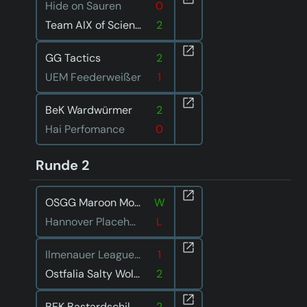
Hide on Sauren
0
Team AIX of Science
2
GG Tactics
2
UEM Feederweißer
1
BeK Wardwürmer
2
Hai Perfomance
0
Runde 2
OSGG Maroon Moon
W
Hannover Placeholders
L
Ilmenauer Leaguen im Liegen
1
Ostfalia Salty Wolves
2
BEK Bastardschildkröten
2