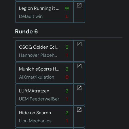
Legion Running it down
W
Default win
L
Runde 6
OSGG Golden Eclipse
2
Hannover Placeholders
1
Munich eSports Hungry Hedgehogs
2
AIXmatrikulation
0
LUftMAtratzen
2
UEM Feederweißer
1
Hide on Sauren
2
Lion Mechanics
1