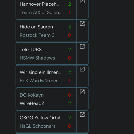
Hannover Placeholders
2
Team AIX of Science
1
Hide on Sauren
2
Rostock Team 3
0
Tele TUBS
2
HSMW Shadows
0
Wir sind ein Ilmenauer Team
2
BeK Wardwürmer
1
DG KöKayn
0
WireHeadZ
2
OSGG Yellow Orbit
2
HsGL Schooners
0