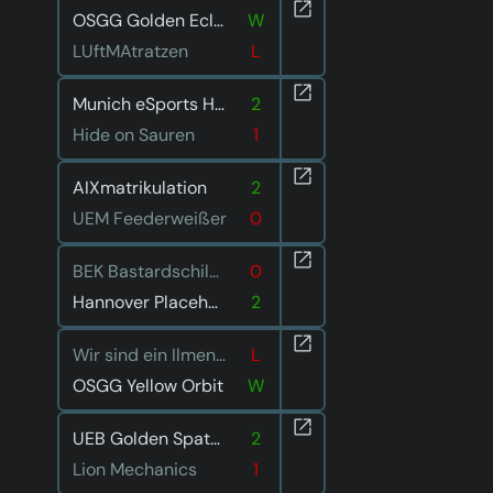
OSGG Golden Eclipse
W
LUftMAtratzen
L
Munich eSports Hungry Hedgehogs
2
Hide on Sauren
1
AIXmatrikulation
2
UEM Feederweißer
0
BEK Bastardschildkröten
0
Hannover Placeholders
2
Wir sind ein Ilmenauer Team
L
OSGG Yellow Orbit
W
UEB Golden Spatuler
2
Lion Mechanics
1