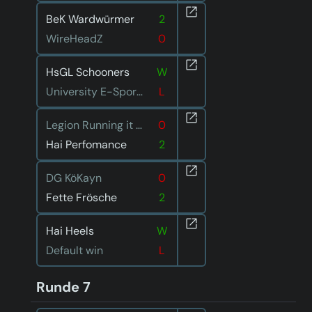
BeK Wardwürmer
2
WireHeadZ
0
HsGL Schooners
W
University E-Sport Saar 2
L
Legion Running it down
0
Hai Perfomance
2
DG KöKayn
0
Fette Frösche
2
Hai Heels
W
Default win
L
Runde 7