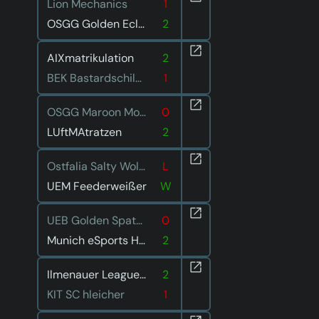
Lion Mechanics
1
OSGG Golden Eclipse
2
AIXmatrikulation
2
BEK Bastardschildkröten
1
OSGG Maroon Moon
0
LUftMAtratzen
2
Ostfalia Salty Wolves
L
UEM Feederweißer
W
UEB Golden Spatuler
0
Munich eSports Hungry Hedgehogs
2
Ilmenauer Leaguen im Liegen
2
KIT SC hleicher
1