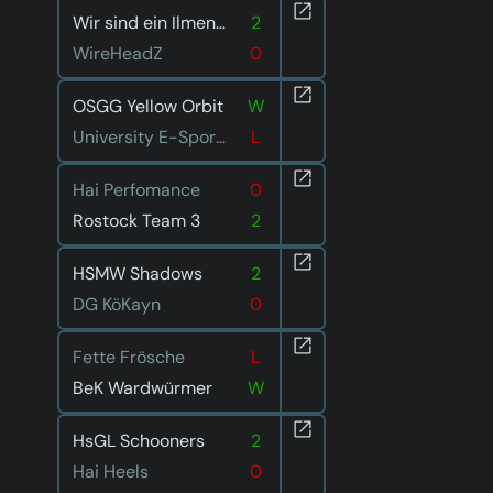
Wir sind ein Ilmenauer Team
2
WireHeadZ
0
OSGG Yellow Orbit
W
University E-Sport Saar 2
L
Hai Perfomance
0
Rostock Team 3
2
HSMW Shadows
2
DG KöKayn
0
Fette Frösche
L
BeK Wardwürmer
W
HsGL Schooners
2
Hai Heels
0