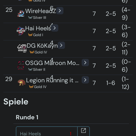
6)
Gold IV
6
25
(4-
WireHeadZ
7
2-5
9)
Silver III
4
25
(3-
Hai Heels
7
2-5
6)
Gold I
4
25
(2-
DG KöKayn
7
2-5
11)
Gold IV
4
25
(0-
OSGG Maroon Moon
7
2-5
6)
Silver II
4
29
(1-
Legion Running it down
7
1-6
12)
Gold IV
2
Spiele
Runde 1
Hai Heels
1