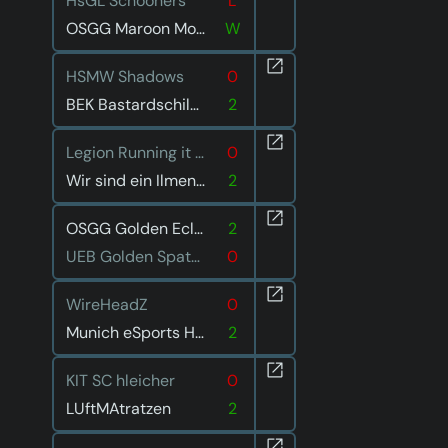
HsGL Schooners
L
OSGG Maroon Moon
W
HSMW Shadows
0
BEK Bastardschildkröten
2
Legion Running it down
0
Wir sind ein Ilmenauer Team
2
OSGG Golden Eclipse
2
UEB Golden Spatuler
0
WireHeadZ
0
Munich eSports Hungry Hedgehogs
2
KIT SC hleicher
0
LUftMAtratzen
2