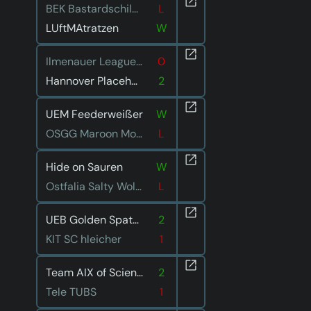
BEK Bastardschildkröten
L
LUftMAtratzen
W
Ilmenauer Leaguen im Liegen
0
Hannover Placeholders
2
UEM Feederweißer
W
OSGG Maroon Moon
L
Hide on Sauren
W
Ostfalia Salty Wolves
L
UEB Golden Spatuler
2
KIT SC hleicher
1
Team AIX of Science
2
Tele TUBS
1