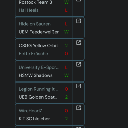
Rostock Team 3
W
Hai Heels
L
Hide on Sauren
L
UEM Feederweißer
W
OSGG Yellow Orbit
2
Fette Frösche
0
University E-Sport Saar 2
L
HSMW Shadows
W
Legion Running it down
0
UEB Golden Spatuler
2
WireHeadZ
0
KIT SC hleicher
2