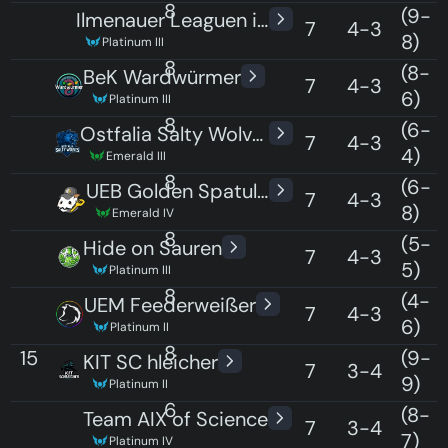
8
7
(9-
Ilmenauer Leaguen im Liegen
7
4-3
8)
Platinum III
8
7
(8-
BeK Wardwürmer
7
4-3
6)
Platinum III
8
7
(6-
Ostfalia Salty Wolves
7
4-3
4)
Emerald III
8
7
(6-
UEB Golden Spatuler
7
4-3
8)
Emerald IV
8
7
(5-
Hide on Sauren
7
4-3
5)
Platinum III
8
7
(4-
UEM Feederweißer
7
4-3
6)
Platinum II
8
15
(9-
KIT SC hleicher
7
3-4
9)
Platinum II
6
15
(8-
Team AIX of Science
7
3-4
7)
Platinum IV