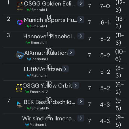
1
(12-
OSGG Golden Eclipse
7
7-0
3)
Emerald I
14
2
(13-
Munich eSports Hungry Hedgehogs
7
6-1
3)
Emerald I
12
3
(11-
Hannover Placeholders
7
5-2
3)
Emerald II
10
3
(10-
AIXmatrikulation
7
5-2
6)
Platinum I
10
3
(8-
LUftMAtratzen
7
5-2
3)
Platinum II
10
3
(6-
OSGG Yellow Orbit
7
5-2
2)
Emerald IV
10
7
(9-
BEK Bastardschildkröten
7
4-3
5)
Emerald IV
8
7
(9-
Wir sind ein Ilmenauer Team
7
4-3
5)
Platinum II