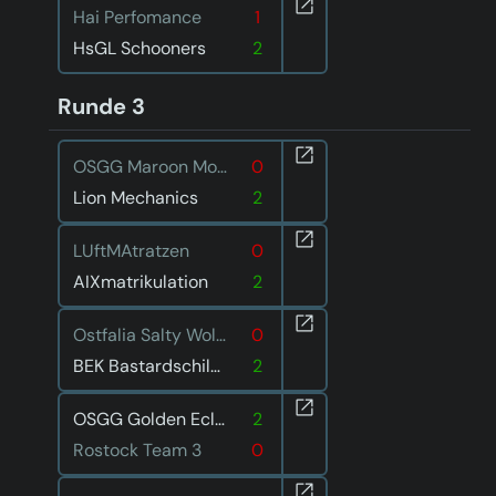
Hai Perfomance
1
HsGL Schooners
2
Runde 3
OSGG Maroon Moon
0
Lion Mechanics
2
LUftMAtratzen
0
AIXmatrikulation
2
Ostfalia Salty Wolves
0
BEK Bastardschildkröten
2
OSGG Golden Eclipse
2
Rostock Team 3
0