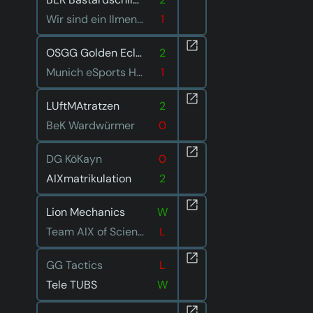
Wir sind ein Ilmenauer Team
1
OSGG Golden Eclipse
2
Munich eSports Hungry Hedgehogs
1
LUftMAtratzen
2
BeK Wardwürmer
0
DG KöKayn
0
AIXmatrikulation
2
Lion Mechanics
W
Team AIX of Science
L
GG Tactics
L
Tele TUBS
W