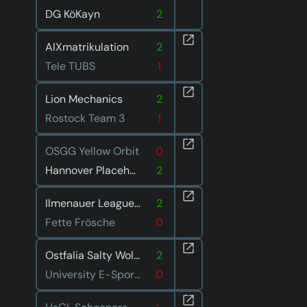
DG KöKayn
2
AIXmatrikulation
2
Tele TUBS
1
Lion Mechanics
2
Rostock Team 3
1
OSGG Yellow Orbit
0
Hannover Placeholders
2
Ilmenauer Leaguen im Liegen
2
Fette Frösche
0
Ostfalia Salty Wolves
2
University E-Sport Saar 2
0