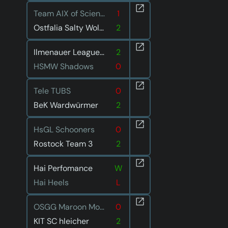
Team AIX of Science
1
Ostfalia Salty Wolves
2
Ilmenauer Leaguen im Liegen
2
HSMW Shadows
0
Tele TUBS
0
BeK Wardwürmer
2
HsGL Schooners
0
Rostock Team 3
2
Hai Perfomance
W
Hai Heels
L
OSGG Maroon Moon
0
KIT SC hleicher
2