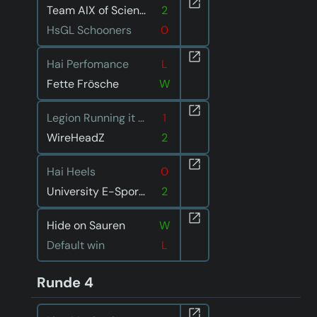
Team AIX of Science
2
HsGL Schooners
0
Hai Perfomance
L
Fette Frösche
W
Legion Running it down
1
WireHeadZ
2
Hai Heels
0
University E-Sport Saar 2
2
Hide on Sauren
W
Default win
L
Runde 4