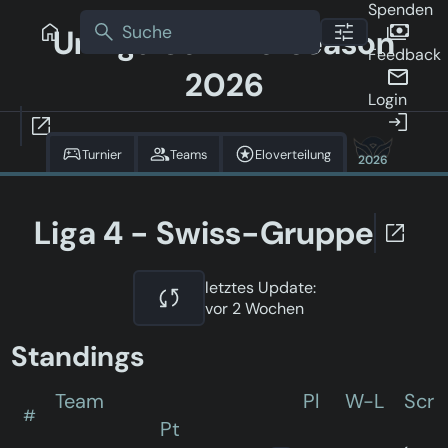
Spenden
Uniliga Sommerseason
Feedback
2026
Login
Turnier
Teams
Eloverteilung
2026
Liga 4 - Swiss-Gruppe
letztes Update:
vor 2 Wochen
Standings
Team
Pl
W-L
Scr
#
Pt