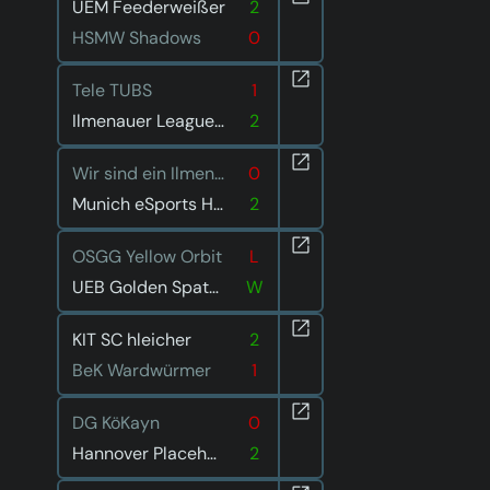
UEM Feederweißer
2
HSMW Shadows
0
Tele TUBS
1
Ilmenauer Leaguen im Liegen
2
Wir sind ein Ilmenauer Team
0
Munich eSports Hungry Hedgehogs
2
OSGG Yellow Orbit
L
UEB Golden Spatuler
W
KIT SC hleicher
2
BeK Wardwürmer
1
DG KöKayn
0
Hannover Placeholders
2