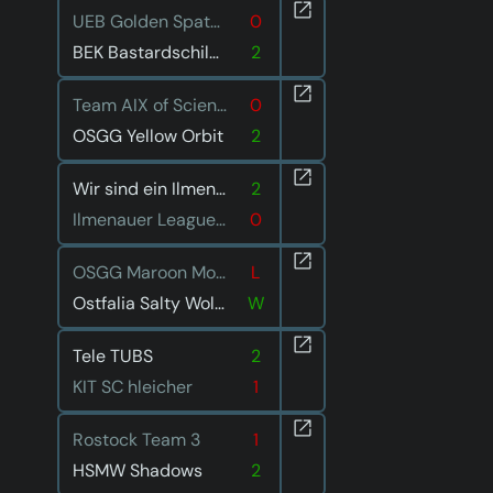
UEB Golden Spatuler
0
BEK Bastardschildkröten
2
Team AIX of Science
0
OSGG Yellow Orbit
2
Wir sind ein Ilmenauer Team
2
Ilmenauer Leaguen im Liegen
0
OSGG Maroon Moon
L
Ostfalia Salty Wolves
W
Tele TUBS
2
KIT SC hleicher
1
Rostock Team 3
1
HSMW Shadows
2