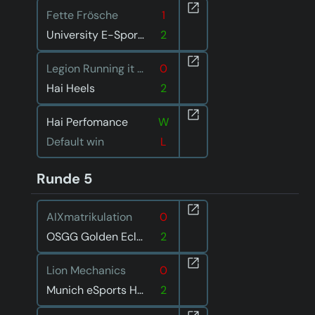
Fette Frösche
1
University E-Sport Saar 2
2
Legion Running it down
0
Hai Heels
2
Hai Perfomance
W
Default win
L
Runde 5
AIXmatrikulation
0
OSGG Golden Eclipse
2
Lion Mechanics
0
Munich eSports Hungry Hedgehogs
2