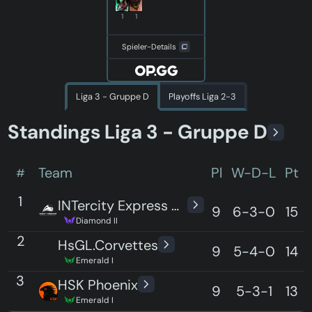
1
1
Spieler-Details
Liga 3 - Gruppe D
Playoffs Liga 2-3
Standings
Liga 3 - Gruppe D
Team
Pl
W-D-L
Pt
#
1
INTercity Express Mannheim
9
6-3-0
15
Diamond II
2
HsGL.Corvettes
9
5-4-0
14
Emerald I
3
HSK Phoenix
9
5-3-1
13
Emerald I