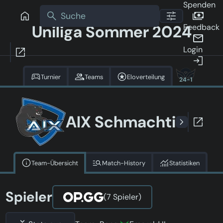
Spenden
Uniliga Sommer 2024
Feedback
Login
Turnier
Teams
Eloverteilung
24-1
AIX Schmachti
Team-Übersicht
Match-History
Statistiken
Spieler
(7 Spieler)