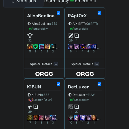
Stats aus
Team-Rang:
Emerald II
AlinaBeelina
R4pt0rX
AlinaBeelina
#BSS
AIX RPTRX
#RPTR
Emerald IV
Emerald II
32
29
1
11
8
7
2
2
5
4
4
4
3
Spieler-Details
Spieler-Details
K1BUN
DetLuxer
K1BUN
#333
DetLuxer
#EUW
Master (0 LP)
Emerald IV
29
1
1
27
7
5
3
3
3
10
8
4
2
1