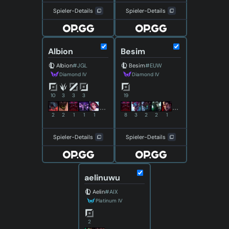
Spieler-Details
Spieler-Details
Albion
Besim
Albion
#JGL
Besim
#EUW
Diamond IV
Diamond IV
10
3
3
3
19
2
2
1
1
1
8
3
2
2
1
Spieler-Details
Spieler-Details
aelinuwu
Aelin
#AIX
Platinum IV
2