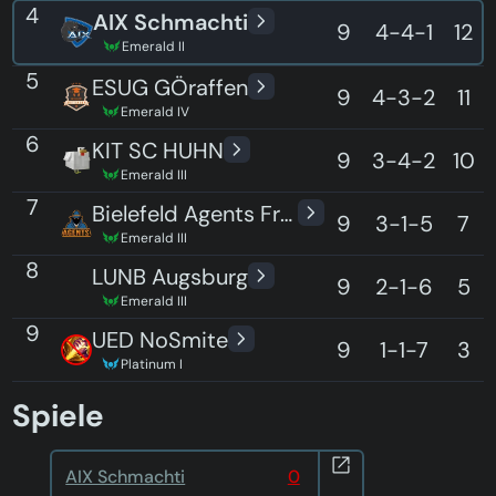
4
AIX Schmachti
9
4-4-1
12
Emerald II
5
ESUG GÖraffen
9
4-3-2
11
Emerald IV
6
KIT SC HUHN
9
3-4-2
10
Emerald III
7
Bielefeld Agents Frost
9
3-1-5
7
Emerald III
8
LUNB Augsburg
9
2-1-6
5
Emerald III
9
UED NoSmite
9
1-1-7
3
Platinum I
Spiele
AIX Schmachti
0