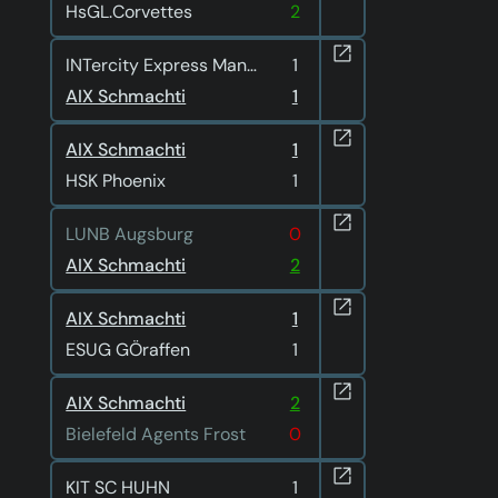
HsGL.Corvettes
2
INTercity Express Mannheim
1
AIX Schmachti
1
AIX Schmachti
1
HSK Phoenix
1
LUNB Augsburg
0
AIX Schmachti
2
AIX Schmachti
1
ESUG GÖraffen
1
AIX Schmachti
2
Bielefeld Agents Frost
0
KIT SC HUHN
1