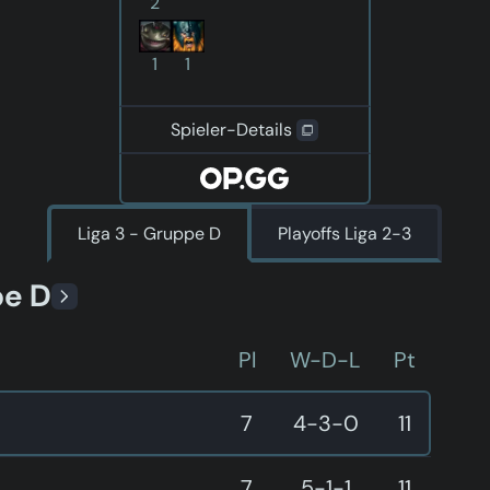
2
1
1
Spieler-Details
Liga 3 - Gruppe D
Playoffs Liga 2-3
pe D
Pl
W-D-L
Pt
7
4-3-0
11
7
5-1-1
11