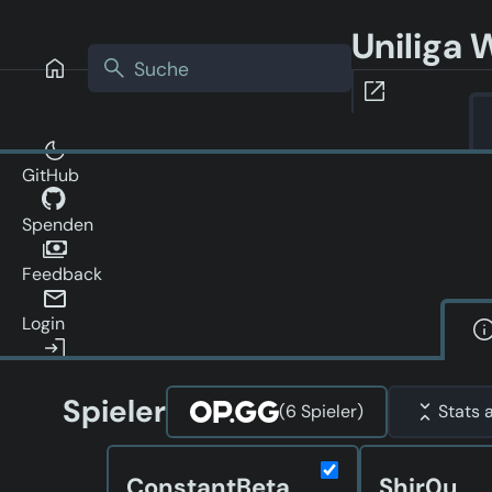
Uniliga 
GitHub
Spenden
Feedback
Login
Spieler
(6 Spieler)
Stats 
ConstantBeta
Shir0u