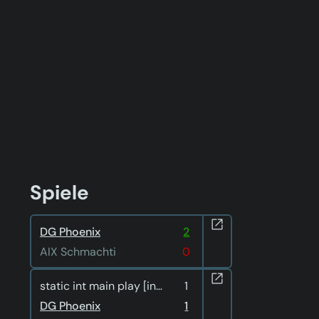
Spiele
DG Phoenix
2
AIX Schmachti
0
static int main play [inactive]
1
DG Phoenix
1