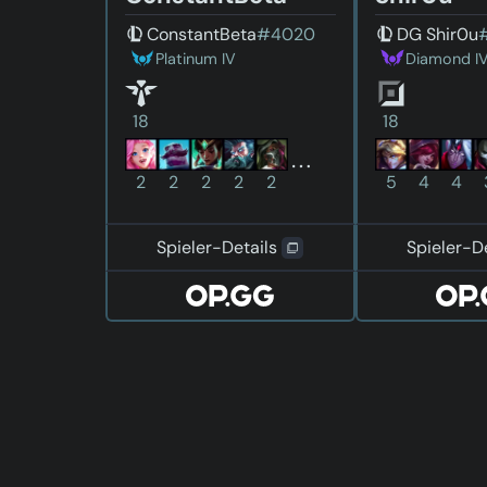
ConstantBeta
#4020
DG Shir0u
Platinum IV
Diamond I
18
18
2
2
2
2
2
5
4
4
Spieler-Details
Spieler-D