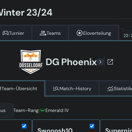
Winter 23/24
Turnier
Teams
Eloverteilung
23-
DG Phoenix
Team-Übersicht
Match-History
Statisti
aus
Team-Rang:
Emerald IV
Swooosh10
Superni