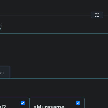
2
ken
ni2
xMurasame