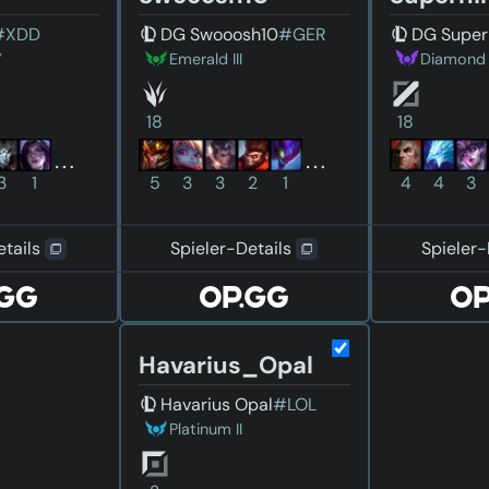
#XDD
DG Swooosh10
#GER
DG Super
V
Emerald III
Diamond 
18
18
3
1
5
3
3
2
1
4
4
3
etails
Spieler-Details
Spieler-
Havarius_Opal
Havarius Opal
#LOL
Platinum II