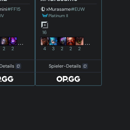
nini
#FF15
xMurasame
#EUW
IV
Platinum II
16
2
2
4
3
2
2
2
Details
Spieler-Details