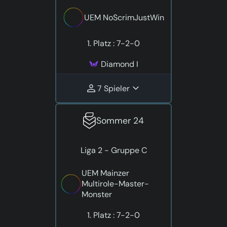
UEM NoScrimJustWin
1. Platz : 7-2-0
Diamond I
7 Spieler
Sekundus
benten16
Sommer 24
AGInfinity
Sintemon
Liga 2 - Gruppe C
CurtvonStauffen
LuggiSchimmel
NotOldSpicyMan
UEM Mainzer
Multirole-Master-
Monster
1. Platz : 7-2-0